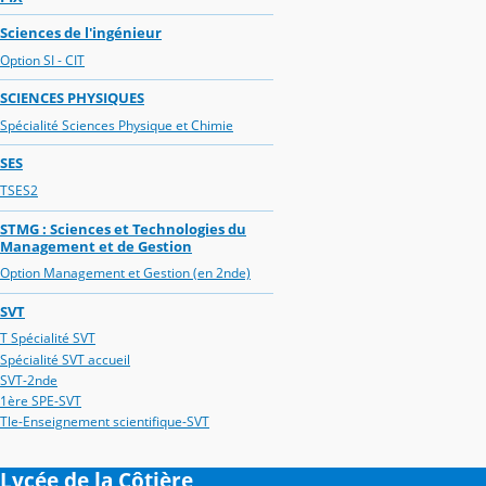
Sciences de l'ingénieur
Option SI - CIT
SCIENCES PHYSIQUES
Spécialité Sciences Physique et Chimie
SES
TSES2
STMG : Sciences et Technologies du
Management et de Gestion
Option Management et Gestion (en 2nde)
SVT
T Spécialité SVT
Spécialité SVT accueil
SVT-2nde
1ère SPE-SVT
Tle-Enseignement scientifique-SVT
Lycée de la Côtière