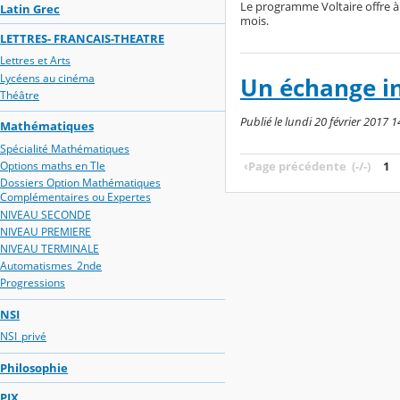
Le programme Voltaire offre à 
Latin Grec
mois.
LETTRES- FRANCAIS-THEATRE
Lettres et Arts
Lycéens au cinéma
Un échange ind
Théâtre
Publié le lundi 20 février 2017 1
Mathématiques
Spécialité Mathématiques
Options maths en Tle
‹
Page précédente
(-/-)
1
Dossiers Option Mathématiques
Complémentaires ou Expertes
NIVEAU SECONDE
NIVEAU PREMIERE
NIVEAU TERMINALE
Automatismes_2nde
Progressions
NSI
NSI_privé
Philosophie
PIX