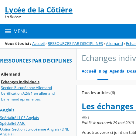
Panneau de gestion des cookies
Lycée de la Côtière
Menu de la rubrique
Contenu
La Boisse
MENU
Vous êtes ici :
Accueil
›
RESSOURCES PAR DISCIPLINES
›
Allemand
›
Echan
Echanges indiv
RESSOURCES PAR DISCIPLINES
Accueil
Blog
Agenda
Doss
Allemand
Echanges individuels
Section Européenne Allemand
Tous les articles (6)
Certification A2/B1 en allemand
L'allemand après le bac
Les échanges 
Anglais
Spécialité LLCE Anglais
1
Publié le mercredi 29 mai 2019 
Spécialité AMC
Option Section Européenne Anglais (DNL
Vous trouverez ci-joint un ta
Anglais)