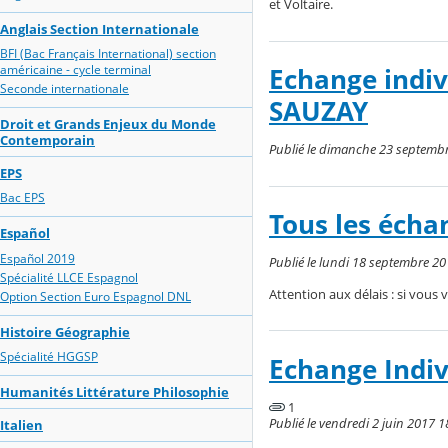
et Voltaire.
Anglais Section Internationale
BFI (Bac Français International) section
américaine - cycle terminal
Echange indiv
Seconde internationale
SAUZAY
Droit et Grands Enjeux du Monde
Contemporain
Publié le dimanche 23 septembr
EPS
Bac EPS
Tous les écha
Español
Español 2019
Publié le lundi 18 septembre 20
Spécialité LLCE Espagnol
Attention aux délais : si vous 
Option Section Euro Espagnol DNL
Histoire Géographie
Spécialité HGGSP
Echange Indi
Humanités Littérature Philosophie
1
Publié le vendredi 2 juin 2017 1
Italien