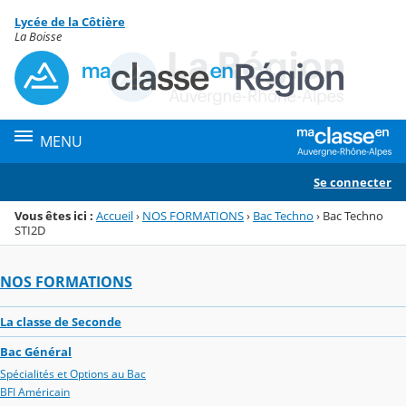
Panneau de gestion des cookies
Lycée de la Côtière
Menu de la rubrique
Contenu
La Boisse
MENU
Se connecter
Vous êtes ici :
Accueil
›
NOS FORMATIONS
›
Bac Techno
›
Bac Techno
STI2D
NOS FORMATIONS
La classe de Seconde
Bac Général
Spécialités et Options au Bac
BFI Américain