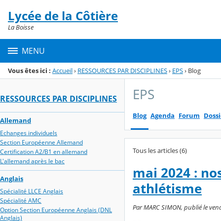
Panneau de gestion des cookies
Lycée de la Côtière
Menu de la rubrique
Contenu
La Boisse
MENU
Vous êtes ici :
Accueil
›
RESSOURCES PAR DISCIPLINES
›
EPS
›
Blog
EPS
RESSOURCES PAR DISCIPLINES
Blog
Agenda
Forum
Dossi
Allemand
Echanges individuels
Section Européenne Allemand
Tous les articles (6)
Certification A2/B1 en allemand
L'allemand après le bac
mai 2024 : no
Anglais
athlétisme
Spécialité LLCE Anglais
Spécialité AMC
Par MARC SIMON, publié le vendr
Option Section Européenne Anglais (DNL
Anglais)