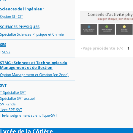
Sciences de l'ingénieur
Option SI - CIT
SCIENCES PHYSIQUES
Spécialité Sciences Physique et Chimie
SES
‹
Page précédente
(-/-)
1
TSES2
STMG : Sciences et Technologies du
Management et de Gestion
Option Management et Gestion (en 2nde)
SVT
T Spécialité SVT
Spécialité SVT accueil
SVT-2nde
1ère SPE-SVT
Tle-Enseignement scientifique-SVT
Lycée de la Côtière