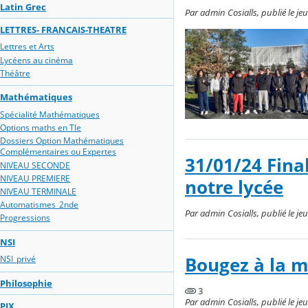
Latin Grec
Par admin Cosialls, publié le jeu
LETTRES- FRANCAIS-THEATRE
Lettres et Arts
Lycéens au cinéma
Théâtre
Mathématiques
Spécialité Mathématiques
Options maths en Tle
Dossiers Option Mathématiques
Complémentaires ou Expertes
31/01/24 Fina
NIVEAU SECONDE
NIVEAU PREMIERE
notre lycée
NIVEAU TERMINALE
Automatismes_2nde
Par admin Cosialls, publié le jeu
Progressions
NSI
Bougez à la m
NSI_privé
Philosophie
3
Par admin Cosialls, publié le je
PIX