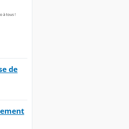
o à tous !
se de
inement