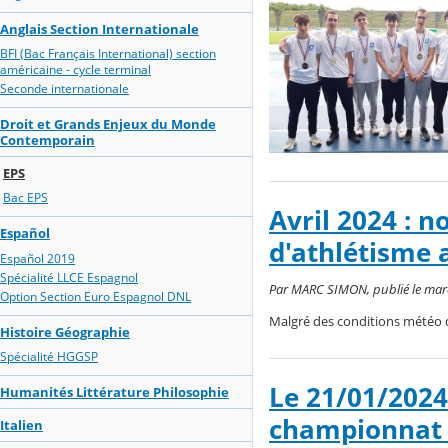
Anglais Section Internationale
BFI (Bac Français International) section
américaine - cycle terminal
Seconde internationale
Droit et Grands Enjeux du Monde
Contemporain
EPS
Bac EPS
Avril 2024 : 
Español
d'athlétisme
Español 2019
Spécialité LLCE Espagnol
Par MARC SIMON, publié le mardi 
Option Section Euro Espagnol DNL
Malgré des conditions météo d
Histoire Géographie
Spécialité HGGSP
Le 21/01/2024 
Humanités Littérature Philosophie
championnat 
Italien