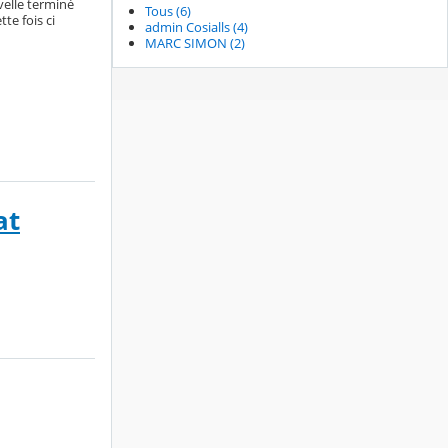
velle terminé
Tous (6)
te fois ci
admin Cosialls (4)
MARC SIMON (2)
at