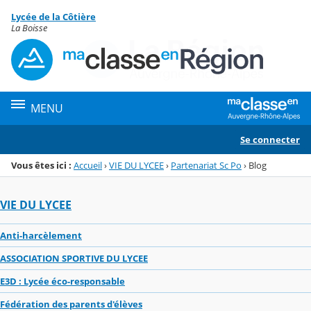
Panneau de gestion des cookies
Lycée de la Côtière
Menu de la rubrique
Contenu
La Boisse
MENU
Se connecter
Vous êtes ici :
Accueil
›
VIE DU LYCEE
›
Partenariat Sc Po
›
Blog
VIE DU LYCEE
Anti-harcèlement
ASSOCIATION SPORTIVE DU LYCEE
E3D : Lycée éco-responsable
Fédération des parents d'élèves