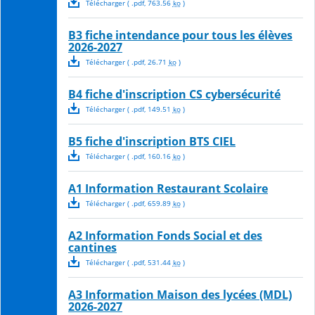
Télécharger
( .
pdf
,
763.56
ko
)
B3 fiche intendance pour tous les élèves
2026-2027
Télécharger
( .
pdf
,
26.71
ko
)
B4 fiche d'inscription CS cybersécurité
Télécharger
( .
pdf
,
149.51
ko
)
B5 fiche d'inscription BTS CIEL
Télécharger
( .
pdf
,
160.16
ko
)
A1 Information Restaurant Scolaire
Télécharger
( .
pdf
,
659.89
ko
)
A2 Information Fonds Social et des
cantines
Télécharger
( .
pdf
,
531.44
ko
)
A3 Information Maison des lycées (MDL)
2026-2027