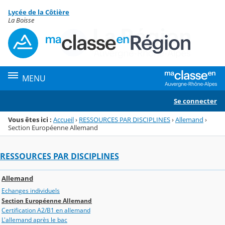
Panneau de gestion des cookies
Lycée de la Côtière
Menu de la rubrique
Contenu
La Boisse
MENU
Se connecter
Vous êtes ici :
Accueil
›
RESSOURCES PAR DISCIPLINES
›
Allemand
›
Section Européenne Allemand
RESSOURCES PAR DISCIPLINES
Allemand
Echanges individuels
Section Européenne Allemand
Certification A2/B1 en allemand
L'allemand après le bac