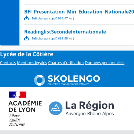
BFI_Presentation_Min_Education_Nationale20
Télécharger
( .
pdf
,
961.47
ko
)
ReadinglistSecondeInternationale
Télécharger
( .
pdf
,
638.55
ko
)
Lycée de la Côtière
Contacts
Mentions légales
Chartes d'utilisation
Données personnelles