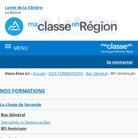
Panneau de gestion des cookies
Lycée de la Côtière
Menu de la rubrique
Contenu
La Boisse
MENU
Se connecter
Vous êtes ici :
Accueil
›
NOS FORMATIONS
›
Bac Général
›
BFI Américain
NOS FORMATIONS
La classe de Seconde
Bac Général
Spécialités et Options au Bac
BFI Américain