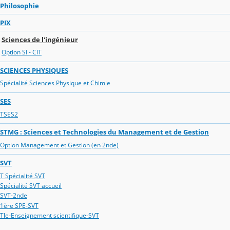
Philosophie
PIX
Sciences de l'ingénieur
Option SI - CIT
SCIENCES PHYSIQUES
Spécialité Sciences Physique et Chimie
SES
TSES2
STMG : Sciences et Technologies du Management et de Gestion
Option Management et Gestion (en 2nde)
SVT
T Spécialité SVT
Spécialité SVT accueil
SVT-2nde
1ère SPE-SVT
Tle-Enseignement scientifique-SVT