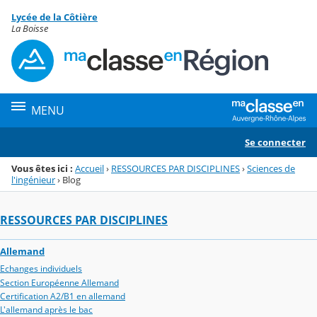
Panneau de gestion des cookies
Lycée de la Côtière
Menu de la rubrique
Contenu
La Boisse
MENU
Se connecter
Vous êtes ici :
Accueil
›
RESSOURCES PAR DISCIPLINES
›
Sciences de
l'ingénieur
›
Blog
RESSOURCES PAR DISCIPLINES
Allemand
Echanges individuels
Section Européenne Allemand
Certification A2/B1 en allemand
L'allemand après le bac