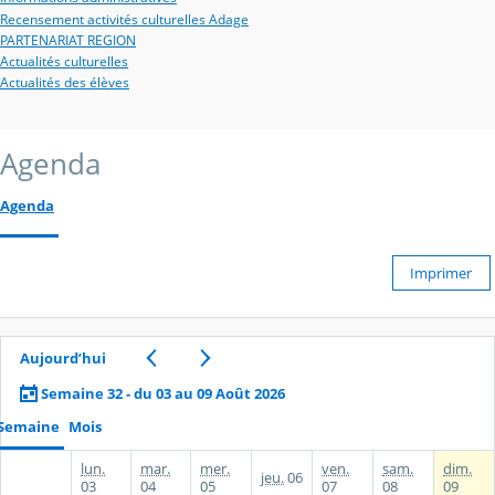
Recensement activités culturelles Adage
PARTENARIAT REGION
Actualités culturelles
Actualités des élèves
Agenda
Agenda
Imprimer
Aujourd’hui
Semaine 32 - du 03 au 09 Août 2026
Semaine
Mois
lun.
mar.
mer.
ven.
sam.
dim.
jeu.
06
03
04
05
07
08
09