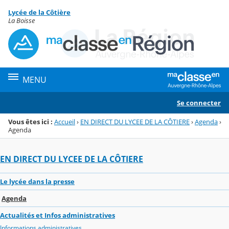
Panneau de gestion des cookies
Lycée de la Côtière
Menu de la rubrique
Contenu
La Boisse
MENU
Se connecter
Vous êtes ici :
Accueil
›
EN DIRECT DU LYCEE DE LA CÔTIERE
›
Agenda
›
Agenda
EN DIRECT DU LYCEE DE LA CÔTIERE
Le lycée dans la presse
Agenda
Actualités et Infos administratives
Informations administratives