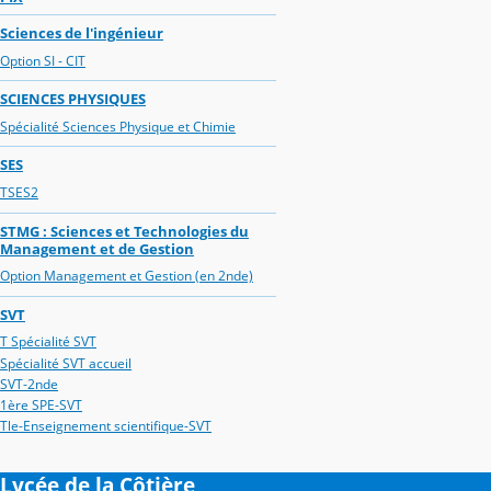
Sciences de l'ingénieur
Option SI - CIT
SCIENCES PHYSIQUES
Spécialité Sciences Physique et Chimie
SES
TSES2
STMG : Sciences et Technologies du
Management et de Gestion
Option Management et Gestion (en 2nde)
SVT
T Spécialité SVT
Spécialité SVT accueil
SVT-2nde
1ère SPE-SVT
Tle-Enseignement scientifique-SVT
Lycée de la Côtière