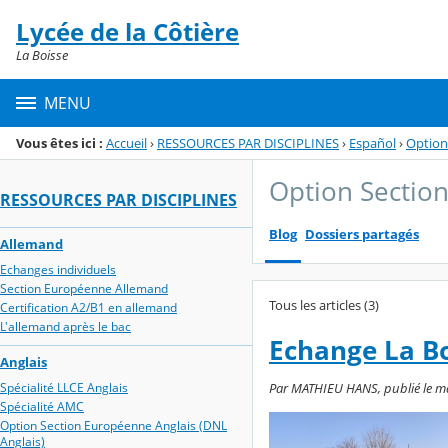
Panneau de gestion des cookies
Lycée de la Côtière
Menu de la rubrique
Contenu
La Boisse
MENU
Vous êtes ici :
Accueil
›
RESSOURCES PAR DISCIPLINES
›
Español
›
Option
Option Sectio
RESSOURCES PAR DISCIPLINES
Blog
Dossiers partagés
Allemand
Echanges individuels
Section Européenne Allemand
Tous les articles (3)
Certification A2/B1 en allemand
L'allemand après le bac
Echange La Bo
Anglais
Spécialité LLCE Anglais
Par MATHIEU HANS, publié le mar
Spécialité AMC
Option Section Européenne Anglais (DNL
Anglais)