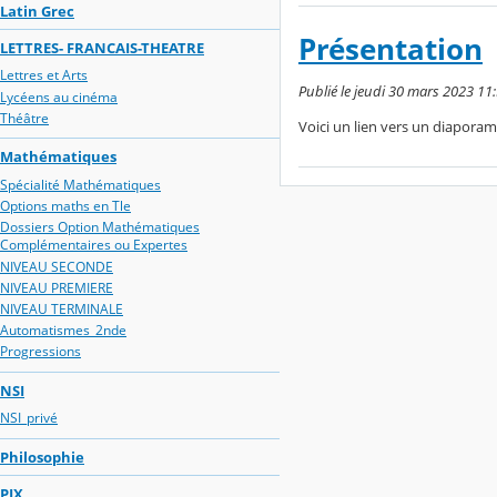
Latin Grec
Présentation
LETTRES- FRANCAIS-THEATRE
Lettres et Arts
Publié le jeudi 30 mars 2023 11
Lycéens au cinéma
Théâtre
Voici un lien vers un diapora
Mathématiques
Spécialité Mathématiques
Options maths en Tle
Dossiers Option Mathématiques
Complémentaires ou Expertes
NIVEAU SECONDE
NIVEAU PREMIERE
NIVEAU TERMINALE
Automatismes_2nde
Progressions
NSI
NSI_privé
Philosophie
PIX