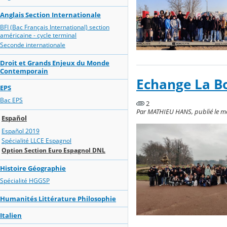
Anglais Section Internationale
BFI (Bac Français International) section
américaine - cycle terminal
Seconde internationale
Droit et Grands Enjeux du Monde
Contemporain
Echange La Bo
EPS
Bac EPS
2
Par MATHIEU HANS, publié le mer
Español
Español 2019
Spécialité LLCE Espagnol
Option Section Euro Espagnol DNL
Histoire Géographie
Spécialité HGGSP
Humanités Littérature Philosophie
Italien