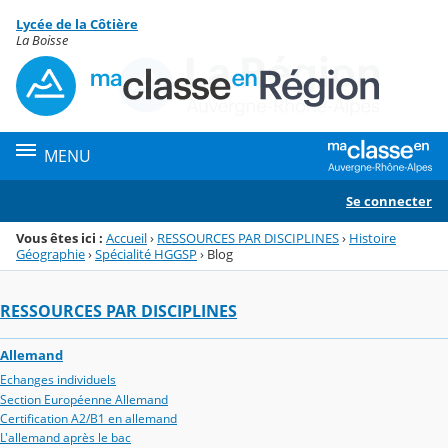
Panneau de gestion des cookies
Lycée de la Côtière
Menu de la rubrique
Contenu
La Boisse
MENU
Se connecter
Vous êtes ici :
Accueil
›
RESSOURCES PAR DISCIPLINES
›
Histoire
Géographie
›
Spécialité HGGSP
›
Blog
RESSOURCES PAR DISCIPLINES
Allemand
Echanges individuels
Section Européenne Allemand
Certification A2/B1 en allemand
L'allemand après le bac