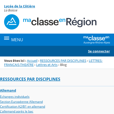
Panneau de gestion des cookies
Lycée de la Côtière
Menu de la rubrique
Contenu
La Boisse
MENU
Se connecter
Vous êtes ici :
Accueil
›
RESSOURCES PAR DISCIPLINES
›
LETTRES-
FRANCAIS-THEATRE
›
Lettres et Arts
›
Blog
RESSOURCES PAR DISCIPLINES
Allemand
Echanges individuels
Section Européenne Allemand
Certification A2/B1 en allemand
L'allemand après le bac