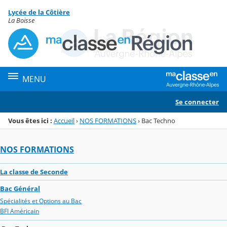
Panneau de gestion des cookies
Lycée de la Côtière
Menu de la rubrique
Contenu
La Boisse
MENU
Se connecter
Vous êtes ici :
Accueil
›
NOS FORMATIONS
›
Bac Techno
NOS FORMATIONS
La classe de Seconde
Bac Général
Spécialités et Options au Bac
BFI Américain