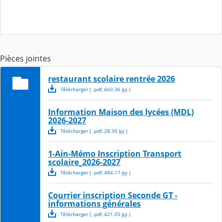
Pièces jointes
restaurant scolaire rentrée 2026
Télécharger
( .
pdf
,
660.36
ko
)
Information Maison des lycées (MDL)
2026-2027
Télécharger
( .
pdf
,
28.30
ko
)
1-Ain-Mémo Inscription Transport
scolaire_2026-2027
Télécharger
( .
pdf
,
484.17
ko
)
Courrier inscription Seconde GT -
informations générales
Télécharger
( .
pdf
,
421.05
ko
)