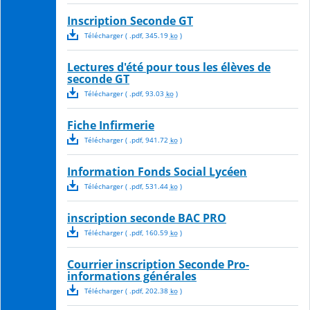
Inscription Seconde GT
Télécharger
( .
pdf
,
345.19
ko
)
Lectures d'été pour tous les élèves de
seconde GT
Télécharger
( .
pdf
,
93.03
ko
)
Fiche Infirmerie
Télécharger
( .
pdf
,
941.72
ko
)
Information Fonds Social Lycéen
Télécharger
( .
pdf
,
531.44
ko
)
inscription seconde BAC PRO
Télécharger
( .
pdf
,
160.59
ko
)
Courrier inscription Seconde Pro-
informations générales
Télécharger
( .
pdf
,
202.38
ko
)