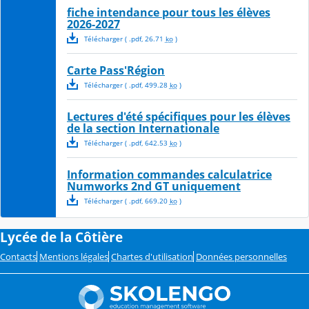
fiche intendance pour tous les élèves
2026-2027
Télécharger
( .
pdf
,
26.71
ko
)
Carte Pass'Région
Télécharger
( .
pdf
,
499.28
ko
)
Lectures d'été spécifiques pour les élèves
de la section Internationale
Télécharger
( .
pdf
,
642.53
ko
)
Information commandes calculatrice
Numworks 2nd GT uniquement
Télécharger
( .
pdf
,
669.20
ko
)
Lycée de la Côtière
Contacts
Mentions légales
Chartes d'utilisation
Données personnelles