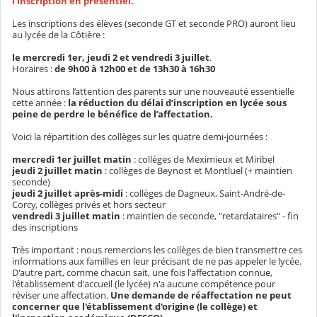
l'inscription en présentiel.
Les inscriptions des élèves (seconde GT et seconde PRO) auront lieu
au lycée de la Côtière :
le mercredi 1er, jeudi 2 et vendredi 3 juillet
.
Horaires :
de 9h00 à 12h00 et de 13h30 à 16h30
Nous attirons l’attention des parents sur une nouveauté essentielle
cette année :
la réduction du délai d’inscription en lycée sous
peine de perdre le bénéfice de l’affectation.
Voici la répartition des collèges sur les quatre demi-journées :
mercredi 1er juillet matin
: collèges de Meximieux et Miribel
jeudi 2 juillet matin
: collèges de Beynost et Montluel (+ maintien
seconde)
jeudi 2 juillet après-midi
: collèges de Dagneux, Saint-André-de-
Corcy, collèges privés et hors secteur
vendredi 3 juillet matin
: maintien de seconde, "retardataires" - fin
des inscriptions
Très important : nous remercions les collèges de bien transmettre ces
informations aux familles en leur précisant de ne pas appeler le lycée.
D'autre part, comme chacun sait, une fois l'affectation connue,
l'établissement d'accueil (le lycée) n'a aucune compétence pour
réviser une affectation.
Une demande de réaffectation ne peut
concerner que l'établissement d'origine (le collège) et