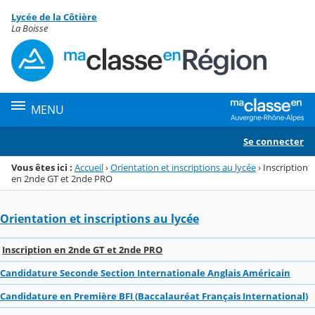
Panneau de gestion des cookies
Lycée de la Côtière
Menu de la rubrique
Contenu
La Boisse
MENU
Se connecter
Vous êtes ici :
Accueil
›
Orientation et inscriptions au lycée
›
Inscription
en 2nde GT et 2nde PRO
Orientation et inscriptions au lycée
Inscription en 2nde GT et 2nde PRO
Candidature Seconde Section Internationale Anglais Américain
Candidature en Première BFI (Baccalauréat Français International)