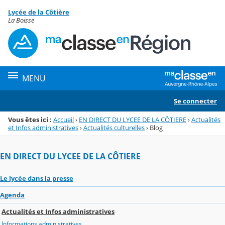
Panneau de gestion des cookies
Lycée de la Côtière
Menu de la rubrique
Contenu
La Boisse
MENU
Se connecter
Vous êtes ici :
Accueil
›
EN DIRECT DU LYCEE DE LA CÔTIERE
›
Actualités
et Infos administratives
›
Actualités culturelles
›
Blog
EN DIRECT DU LYCEE DE LA CÔTIERE
Le lycée dans la presse
Agenda
Actualités et Infos administratives
Informations administratives