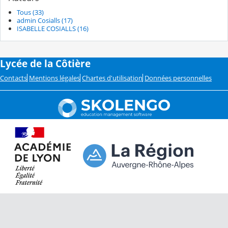
Tous (33)
admin Cosialls (17)
ISABELLE COSIALLS (16)
Lycée de la Côtière
Contacts
Mentions légales
Chartes d'utilisation
Données personnelles