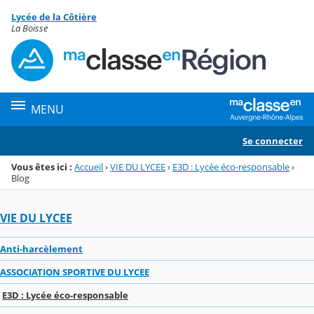
Panneau de gestion des cookies
Lycée de la Côtière
Menu de la rubrique
Contenu
La Boisse
MENU
Se connecter
Vous êtes ici :
Accueil
›
VIE DU LYCEE
›
E3D : Lycée éco-responsable
›
Blog
VIE DU LYCEE
Anti-harcèlement
ASSOCIATION SPORTIVE DU LYCEE
E3D : Lycée éco-responsable