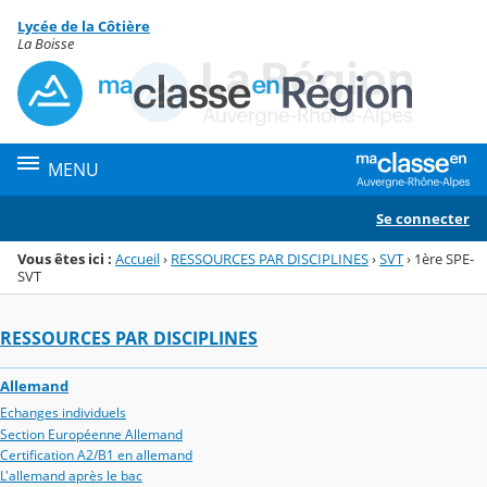
Panneau de gestion des cookies
Lycée de la Côtière
Menu de la rubrique
Contenu
La Boisse
MENU
Se connecter
Vous êtes ici :
Accueil
›
RESSOURCES PAR DISCIPLINES
›
SVT
›
1ère SPE-
SVT
RESSOURCES PAR DISCIPLINES
Allemand
Echanges individuels
Section Européenne Allemand
Certification A2/B1 en allemand
L'allemand après le bac