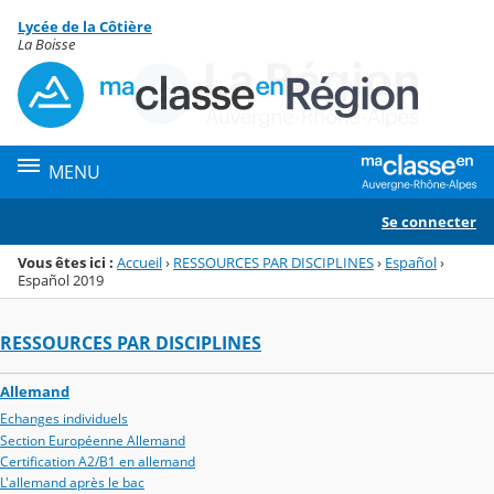
Panneau de gestion des cookies
Lycée de la Côtière
Menu de la rubrique
Contenu
La Boisse
MENU
Se connecter
Vous êtes ici :
Accueil
›
RESSOURCES PAR DISCIPLINES
›
Español
›
Español 2019
RESSOURCES PAR DISCIPLINES
Allemand
Echanges individuels
Section Européenne Allemand
Certification A2/B1 en allemand
L'allemand après le bac