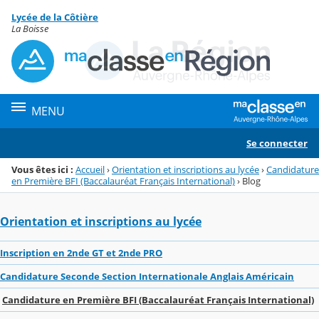
Panneau de gestion des cookies
Lycée de la Côtière
Menu de la rubrique
Contenu
La Boisse
MENU
Se connecter
Vous êtes ici :
Accueil
›
Orientation et inscriptions au lycée
›
Candidature
en Première BFI (Baccalauréat Français International)
›
Blog
Orientation et inscriptions au lycée
Inscription en 2nde GT et 2nde PRO
Candidature Seconde Section Internationale Anglais Américain
Candidature en Première BFI (Baccalauréat Français International)