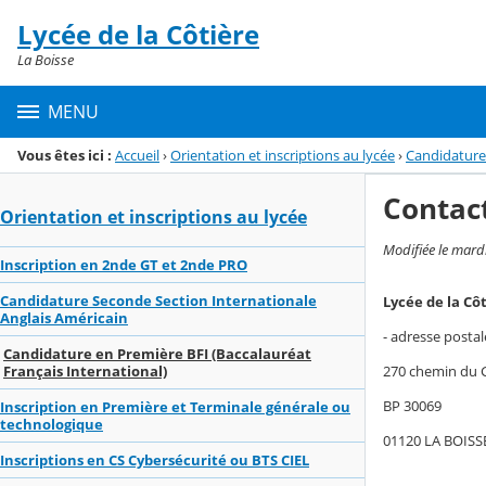
Panneau de gestion des cookies
Lycée de la Côtière
Menu de la rubrique
Contenu
La Boisse
MENU
Vous êtes ici :
Accueil
›
Orientation et inscriptions au lycée
›
Candidature 
Contac
Orientation et inscriptions au lycée
Modifiée le mar
Inscription en 2nde GT et 2nde PRO
Candidature Seconde Section Internationale
Lycée de la Cô
Anglais Américain
- adresse postal
Candidature en Première BFI (Baccalauréat
270 chemin du 
Français International)
BP 30069
Inscription en Première et Terminale générale ou
technologique
01120 LA BOISS
Inscriptions en CS Cybersécurité ou BTS CIEL