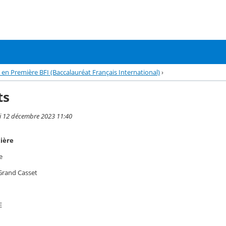
en Première BFI (Baccalauréat Français International)
›
ts
di 12 décembre 2023 11:40
tière
e
Grand Casset
E