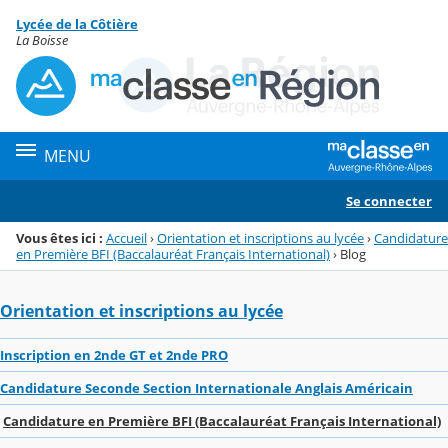
Panneau de gestion des cookies
Lycée de la Côtière
Menu de la rubrique
Contenu
La Boisse
MENU
Se connecter
Vous êtes ici :
Accueil
›
Orientation et inscriptions au lycée
›
Candidature
en Première BFI (Baccalauréat Français International)
›
Blog
Orientation et inscriptions au lycée
Inscription en 2nde GT et 2nde PRO
Candidature Seconde Section Internationale Anglais Américain
Candidature en Première BFI (Baccalauréat Français International)