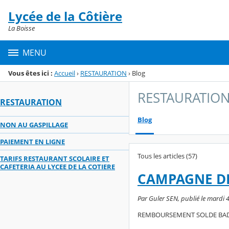
Panneau de gestion des cookies
Lycée de la Côtière
Menu de la rubrique
Contenu
La Boisse
MENU
Vous êtes ici :
Accueil
›
RESTAURATION
›
Blog
RESTAURATIO
RESTAURATION
Blog
NON AU GASPILLAGE
PAIEMENT EN LIGNE
Tous les articles (57)
TARIFS RESTAURANT SCOLAIRE ET
CAFETERIA AU LYCEE DE LA COTIERE
CAMPAGNE D
Par Guler SEN, publié le mardi 4
REMBOURSEMENT SOLDE BAD