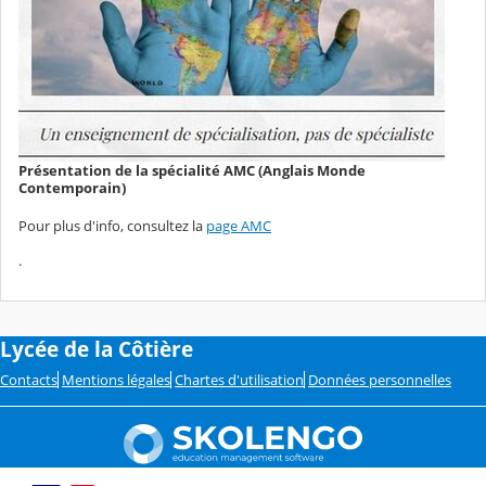
Présentation de la spécialité AMC (Anglais Monde
Contemporain)
Pour plus d'info, consultez la
page AMC
.
Lycée de la Côtière
Contacts
Mentions légales
Chartes d'utilisation
Données personnelles