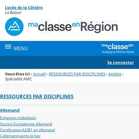
Panneau de gestion des cookies
Lycée de la Côtière
Menu de la rubrique
Contenu
La Boisse
MENU
Se connecter
Vous êtes ici :
Accueil
›
RESSOURCES PAR DISCIPLINES
›
Anglais
›
Spécialité AMC
RESSOURCES PAR DISCIPLINES
Allemand
Echanges individuels
Section Européenne Allemand
Certification A2/B1 en allemand
L'allemand après le bac