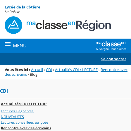
Panneau de gestion des cookies
Lycée de la Côtière
Menu de la rubrique
Contenu
La Boisse
MENU
Se connecter
Vous êtes ici :
Accueil
›
CDI
›
Actualités CDI / LECTURE
›
Rencontre avec
des écrivains
›
Blog
CDI
Actualités CDI / LECTURE
Lectures Gagnantes
NOUVEAUTES
Lectures conseillées au lycée
Rencontre avec des écrivains