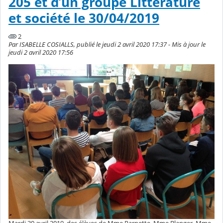
205 et d’un groupe Littérature
et société le 30/04/2019
2
Par ISABELLE COSIALLS, publié le jeudi 2 avril 2020 17:37 - Mis à jour le
jeudi 2 avril 2020 17:56
Mardi 30 avril 2019, des élèves de Mme Parpette, Mme Blanger, Mme