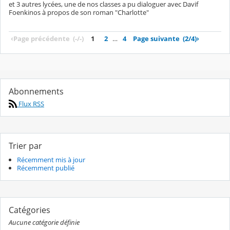
et 3 autres lycées, une de nos classes a pu dialoguer avec Davif
Foenkinos à propos de son roman "Charlotte"
‹
Page précédente
(-/-)
1
2
…
4
Page suivante
(2/4)
›
Abonnements
Flux RSS
Trier par
Récemment mis à jour
Récemment publié
Catégories
Aucune catégorie définie