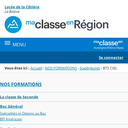
Panneau de gestion des cookies
Lycée de la Côtière
Menu de la rubrique
Contenu
La Boisse
MENU
Se connecter
Vous êtes ici :
Accueil
›
NOS FORMATIONS
›
Supérieures
›
BTS CIEL
NOS FORMATIONS
La classe de Seconde
Bac Général
Spécialités et Options au Bac
BFI Américain