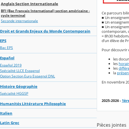
Anglais Section Internationale
BFI (Bac Français International) section américaine -
Ce parcours bil
cycle terminal
■ Un enseignemen
Seconde internationale
■ Un enseignemen
■ Un enseigneme
Droit et Grands Enjeux du Monde Contemporain
contemporain, cu
= 8h30 hebdomad
d’un élève de P
EPS
Bac EPS
Pour découvrir c
Español
les docu
les
horair
Español 2019
les
différ
Spécialité LLCE Espagnol
la
présen
Option Section Euro Espagnol DNL
En novembre 2024,
Histoire Géographie
Spécialité HGGSP
2025-2026 -
1èr
Humanités Littérature Philosophie
Italien
Latin Grec
Pièces jointes