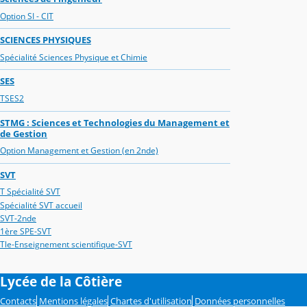
Option SI - CIT
SCIENCES PHYSIQUES
Spécialité Sciences Physique et Chimie
SES
TSES2
STMG : Sciences et Technologies du Management et
de Gestion
Option Management et Gestion (en 2nde)
SVT
T Spécialité SVT
Spécialité SVT accueil
SVT-2nde
1ère SPE-SVT
Tle-Enseignement scientifique-SVT
Lycée de la Côtière
Contacts
Mentions légales
Chartes d'utilisation
Données personnelles