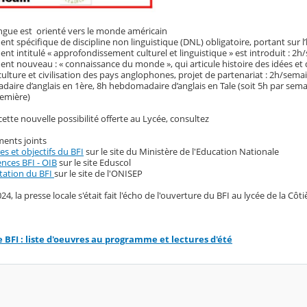
ingue est orienté vers le monde américain
t spécifique de discipline non linguistique (DNL) obligatoire, portant sur l
t intitulé « approfondissement culturel et linguistique » est introduit : 2
nt nouveau : « connaissance du monde », qui articule histoire des idées e
lture et civilisation des pays anglophones, projet de partenariat : 2h/sema
aire d’anglais en 1ère, 8h hebdomadaire d’anglais en Tale (soit 5h par sem
remière)
ette nouvelle possibilité offerte au Lycée, consultez
ments joints
es et objectifs du BFI
sur le site du Ministère de l'Education Nationale
ences BFI - OIB
sur le site Eduscol
tation du BFI
sur le site de l'ONISEP
 la presse locale s'était fait l'écho de l'ouverture du BFI au lycée de la Côtiè
e BFI : liste d'oeuvres au programme et lectures d'été