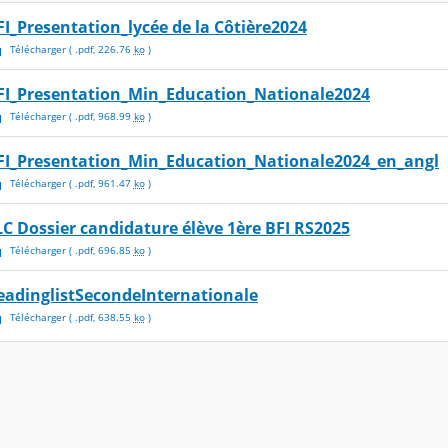
FI_Presentation_lycée de la Côtière2024
Télécharger
( .
pdf
,
226.76
ko
)
FI_Presentation_Min_Education_Nationale2024
Télécharger
( .
pdf
,
968.99
ko
)
FI_Presentation_Min_Education_Nationale2024_en_angl
Télécharger
( .
pdf
,
961.47
ko
)
LC Dossier candidature élève 1ère BFI RS2025
Télécharger
( .
pdf
,
696.85
ko
)
eadinglistSecondeInternationale
Télécharger
( .
pdf
,
638.55
ko
)