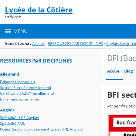
Panneau de gestion des cookies
Lycée de la Côtière
Menu de la rubrique
Contenu
La Boisse
MENU
Vous êtes ici :
Accueil
›
RESSOURCES PAR DISCIPLINES
›
Anglais Section 
BFI (Bac
RESSOURCES PAR DISCIPLINES
Accueil
Blog
Allemand
Echanges individuels
Section Européenne Allemand
BFI sec
Certification A2/B1 en allemand
L'allemand après le bac
Par admin Cosialls
Anglais
Spécialité LLCE Anglais
Spécialité AMC
Option Section Européenne Anglais (DNL Anglais)