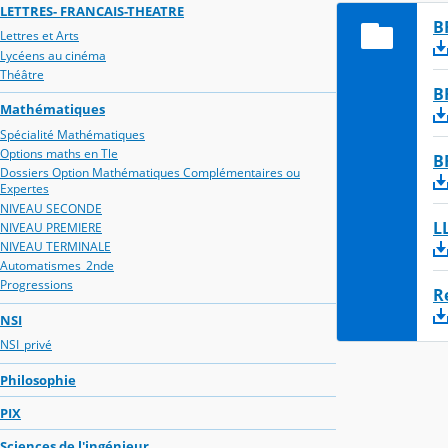
LETTRES- FRANCAIS-THEATRE
B
Lettres et Arts
Lycéens au cinéma
Théâtre
B
Mathématiques
Spécialité Mathématiques
Options maths en Tle
B
Dossiers Option Mathématiques Complémentaires ou
Expertes
NIVEAU SECONDE
L
NIVEAU PREMIERE
NIVEAU TERMINALE
Automatismes_2nde
Progressions
R
NSI
NSI_privé
Philosophie
PIX
Sciences de l'ingénieur