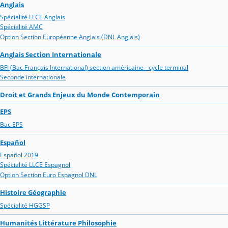
Anglais
Spécialité LLCE Anglais
Spécialité AMC
Option Section Européenne Anglais (DNL Anglais)
Anglais Section Internationale
BFI (Bac Français International) section américaine - cycle terminal
Seconde internationale
Droit et Grands Enjeux du Monde Contemporain
EPS
Bac EPS
Español
Español 2019
Spécialité LLCE Espagnol
Option Section Euro Espagnol DNL
Histoire Géographie
Spécialité HGGSP
Humanités Littérature Philosophie