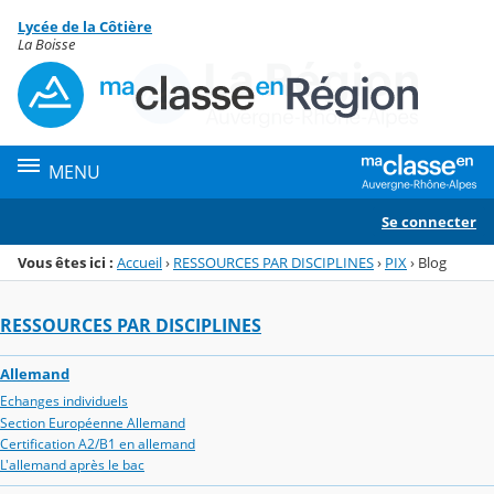
Panneau de gestion des cookies
Lycée de la Côtière
Menu de la rubrique
Contenu
La Boisse
MENU
Se connecter
Vous êtes ici :
Accueil
›
RESSOURCES PAR DISCIPLINES
›
PIX
›
Blog
RESSOURCES PAR DISCIPLINES
Allemand
Echanges individuels
Section Européenne Allemand
Certification A2/B1 en allemand
L'allemand après le bac