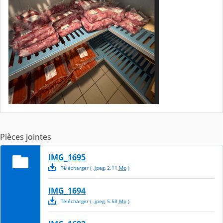
Pièces jointes
IMG_1695
Télécharger
( .
jpeg
,
2.11
Mo
)
IMG_1694
Télécharger
( .
jpeg
,
5.58
Mo
)