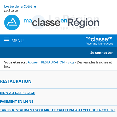
Panneau de gestion des cookies
Lycée de la Côtière
Menu de la rubrique
Contenu
La Boisse
MENU
Se connecter
Vous êtes ici :
Accueil
›
RESTAURATION
›
Blog
›
Des viandes fraîches et
local
RESTAURATION
NON AU GASPILLAGE
PAIEMENT EN LIGNE
TARIFS RESTAURANT SCOLAIRE ET CAFETERIA AU LYCEE DE LA COTIERE