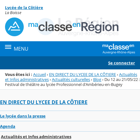
Panneau de gestion des cookies
Lycée de la Côtière
Menu de la rubrique
Contenu
La Boisse
MENU
Se connecter
Vous êtes ici :
Accueil
›
EN DIRECT DU LYCEE DE LA CÔTIERE
›
Actualités
et Infos administratives
›
Actualités culturelles
›
Blog
›
Du 12 au 21/05/22 :
Festival de théâtre au lycée Professionnel d'Ambérieu-en-Bugey
EN DIRECT DU LYCEE DE LA CÔTIERE
Le lycée dans la presse
Agenda
Actualités et Infos administratives