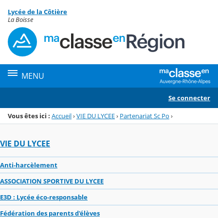
Panneau de gestion des cookies
Lycée de la Côtière
Menu de la rubrique
Contenu
La Boisse
MENU
Se connecter
Vous êtes ici :
Accueil
›
VIE DU LYCEE
›
Partenariat Sc Po
›
VIE DU LYCEE
Anti-harcèlement
ASSOCIATION SPORTIVE DU LYCEE
E3D : Lycée éco-responsable
Fédération des parents d'élèves