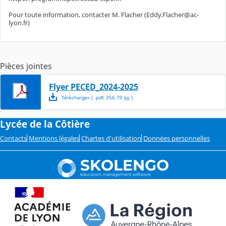
Pour toute information, contacter M. Flacher (Eddy.Flacher@ac-
lyon.fr)
Pièces jointes
Flyer PECED_2024-2025
Télécharger
( .
pdf
,
356.70
ko
)
Lycée de la Côtière
Contacts
Mentions légales
Chartes d'utilisation
Données personnelles