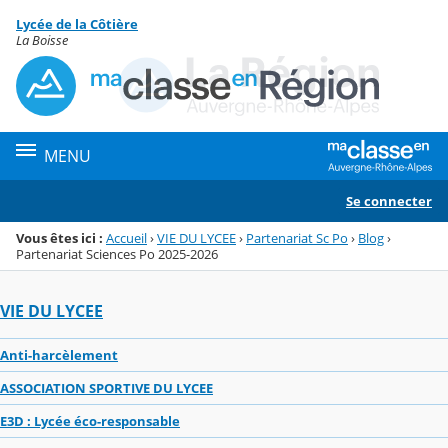
Panneau de gestion des cookies
Lycée de la Côtière
Menu de la rubrique
Contenu
La Boisse
MENU
Se connecter
Vous êtes ici :
Accueil
›
VIE DU LYCEE
›
Partenariat Sc Po
›
Blog
›
Partenariat Sciences Po 2025-2026
VIE DU LYCEE
Anti-harcèlement
ASSOCIATION SPORTIVE DU LYCEE
E3D : Lycée éco-responsable