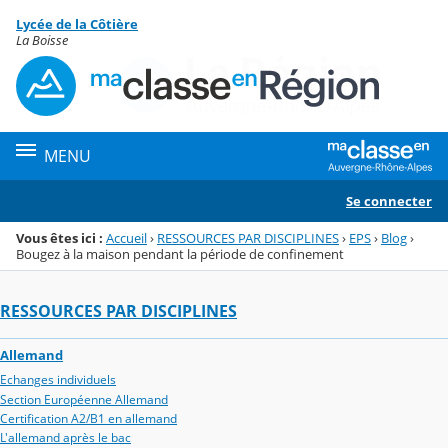
Panneau de gestion des cookies
Lycée de la Côtière
Menu de la rubrique
Contenu
La Boisse
MENU
Se connecter
Vous êtes ici :
Accueil
›
RESSOURCES PAR DISCIPLINES
›
EPS
›
Blog
›
Bougez à la maison pendant la période de confinement
RESSOURCES PAR DISCIPLINES
Allemand
Echanges individuels
Section Européenne Allemand
Certification A2/B1 en allemand
L'allemand après le bac