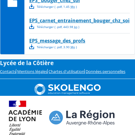
EPS_ bouger_chez_soi
Télécharger
( .
pdf
,
1.45
Mo
)
EPS_carnet_entrainement_bouger_chz_soi
Télécharger
( .
pdf
,
443.98
ko
)
EPS_message_des_profs
Télécharger
( .
pdf
,
3.90
Mo
)
Lycée de la Côtière
Contacts
Mentions légales
Chartes d'utilisation
Données personnelles