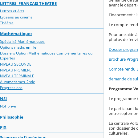
demande de subv
LETTRES- FRANCAIS-THEATRE
avant le départ
Lettres et Arts
Financement : l'
Lycéens au cinéma
Théâtre
Le compte-rendu 
Mathématiques
Pour une aide à 
photos de l'en
Spécialité Mathématiques
Options maths en Tle
Dossier program
Dossiers Option Mathématiques Complémentaires ou
Expertes
Brochure Progr
NIVEAU SECONDE
Compte rendu B
NIVEAU PREMIERE
NIVEAU TERMINALE
demande de su
Automatismes_2nde
Progressions
Programme Vo
NSI
Le programme Vo
NSI_privé
Le participant 
entre septembre 
Philosophie
La centrale Volt
PIX
son dossier de c
culturelles.
Sciences de l'ingénieur