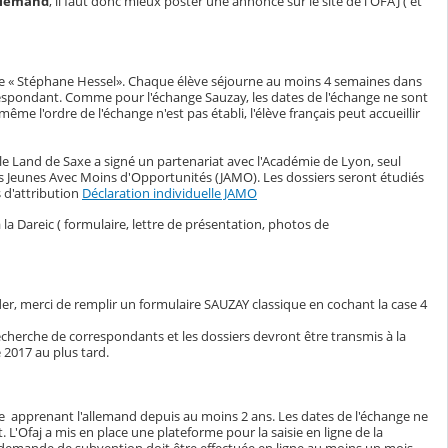
allemand
, il faut donc mieux poster une annonce sur le site de l'OFAJ ( et
me « Stéphane Hessel». Chaque élève séjourne au moins 4 semaines dans
rrespondant. Comme pour l'échange Sauzay, les dates de l'échange ne sont
ême l'ordre de l'échange n'est pas établi, l'élève français peut accueillir
le Land de Saxe a signé un partenariat avec l'Académie de Lyon, seul
es Jeunes Avec Moins d'Opportunités (JAMO). Les dossiers seront étudiés
s d'attribution
Déclaration individuelle JAMO
la Dareic ( formulaire, lettre de présentation, photos de
nder, merci de remplir un formulaire SAUZAY classique en cochant la case 4
echerche de correspondants et les dossiers devront être transmis à la
 2017 au plus tard.
e apprenant l'allemand depuis au moins 2 ans. Les dates de l'échange ne
. L'Ofaj a mis en place une plateforme pour la saisie en ligne de la