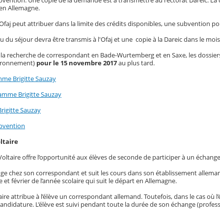
ention. Une copie de la demande est à transmettre au rectorat Dareic. La 
 en Allemagne.
Ofaj peut attribuer dans la limite des crédits disponibles, une subvention pou
du séjour devra être transmis à l'Ofaj et une copie à la Dareic dans le mois 
la recherche de correspondant en Bade-Wurtemberg et en Saxe, les dossiers d
vironnement)
pour le 15 novembre 2017
au plus tard.
me Brigitte Sauzay
amme Brigitte Sauzay
rigitte Sauzay
bvention
ltaire
ltaire offre l’opportunité aux élèves de seconde de participer à un échange
loge chez son correspondant et suit les cours dans son établissement allema
et février de l’année scolaire qui suit le départ en Allemagne.
aire attribue à l’élève un correspondant allemand. Toutefois, dans le cas où l’él
andidature. L’élève est suivi pendant toute la durée de son échange (profes