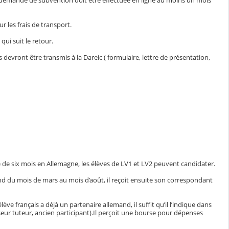
demande de subvention doit être effectuée en ligne au moins un mois
r les frais de transport.
qui suit le retour.
evront être transmis à la Dareic ( formulaire, lettre de présentation,
 de six mois en Allemagne, les élèves de LV1 et LV2 peuvent candidater.
nd du mois de mars au mois d’août, il reçoit ensuite son correspondant
ève français a déjà un partenaire allemand, il suffit qu’il l’indique dans
seur tuteur, ancien participant).Il perçoit une bourse pour dépenses