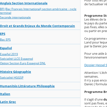
Pour tous les p
Anglais Section Internationale
de l'actualiser 
BFI (Bac Français International) section américaine - cycle
terminal
Programme St
Seconde internationale
Les élèves de l
le pays du part
Droit et Grands Enjeux du Monde Contemporain
pas fixes, elles
ou partir en pr
EPS
Ce programme est
Bac EPS
Land pour leque
par la Dareic po
Español
Pour une aide à 
Español 2019
l'environnemen
Spécialité LLCE Espagnol
Option Section Euro Espagnol DNL
Dossier Hessel 
Histoire Géographie
Attention ! L'éc
semaines.
Spécialité HGGSP
Il n'y a pas enc
Dareic ( formula
Humanités Littérature Philosophie
Programme Bri
Italien
Il s'agit d'une
du
Latin Grec
sont pas fixes, 