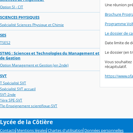
Une réunion prép
Option SI - CIT
Brochure Progr
SCIENCES PHYSIQUES
Programme Volt
Spécialité Sciences Physique et Chimie
Le dossier de c
SES
TSES2
Date limite de 
Le dossier (en t
STMG : Sciences et Technologies du Management et
de Gestion
Vous souhaitez 
Option Management et Gestion (en 2nde)
récapitulatif.
SVT
https://www.ofa
T Spécialité SVT
Spécialité SVT accueil
SVT-2nde
1ère SPE-SVT
Tle-Enseignement scientifique-SVT
Lycée de la Côtière
Contacts
Mentions légales
Chartes d'utilisation
Données personnelles