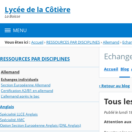
Panneau de gestion des cookies
Lycée de la Côtière
Menu de la rubrique
Contenu
La Boisse
MENU
Vous êtes ici :
Accueil
›
RESSOURCES PAR DISCIPLINES
›
Allemand
›
Echan
Echange
RESSOURCES PAR DISCIPLINES
Accueil
Blog
Allemand
Echanges individuels
Section Européenne Allemand
‹
Retour au blog
Certification A2/B1 en allemand
L'allemand après le bac
Tous le
Anglais
Publié le lundi 
Spécialité LLCE Anglais
Spécialité AMC
Attention aux 
Option Section Européenne Anglais (DNL Anglais)