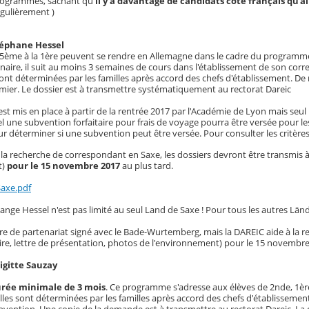
rogrammes, sachant qu'
il y a davantage de candidats côté français qu'
régulièrement )
éphane Hessel
a 5ème à la 1ère peuvent se rendre en Allemagne dans le cadre du program
enaire, il suit au moins 3 semaines de cours dans l'établissement de son co
 sont déterminées par les familles après accord des chefs d'établissement. De m
emier. Le dossier est à transmettre systématiquement au rectorat Dareic
 mis en place à partir de la rentrée 2017 par l'Académie de Lyon mais seul 
l une subvention forfaitaire pour frais de voyage pourra être versée pour l
ur déterminer si une subvention peut être versée. Pour consulter les critère
la recherche de correspondant en Saxe, les dossiers devront être transmis à 
t)
pour le 15 novembre 2017
au plus tard.
Saxe.pdf
hange Hessel n'est pas limité au seul Land de Saxe ! Pour tous les autres Lä
ore de partenariat signé avec le Bade-Wurtemberg, mais la DAREIC aide à la r
ire, lettre de présentation, photos de l'environnement) pour le 15 novembre
gitte Sauzay
rée minimale de 3 mois
. Ce programme s'adresse aux élèves de 2nde, 1èr
elles sont déterminées par les familles après accord des chefs d'établissement