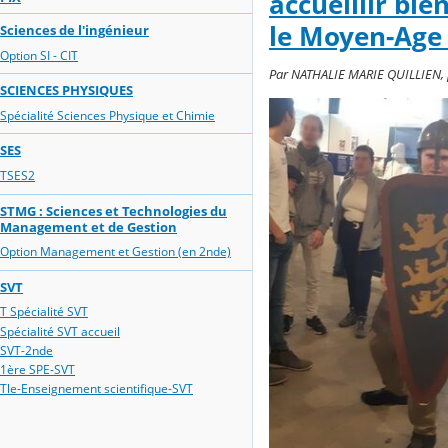
accueillir bi
le Moyen-Age 
Sciences de l'ingénieur
Option SI - CIT
Par NATHALIE MARIE QUILLIEN, pu
SCIENCES PHYSIQUES
Spécialité Sciences Physique et Chimie
SES
TSES2
STMG : Sciences et Technologies du
Management et de Gestion
Option Management et Gestion (en 2nde)
SVT
T Spécialité SVT
Spécialité SVT accueil
SVT-2nde
1ère SPE-SVT
Tle-Enseignement scientifique-SVT