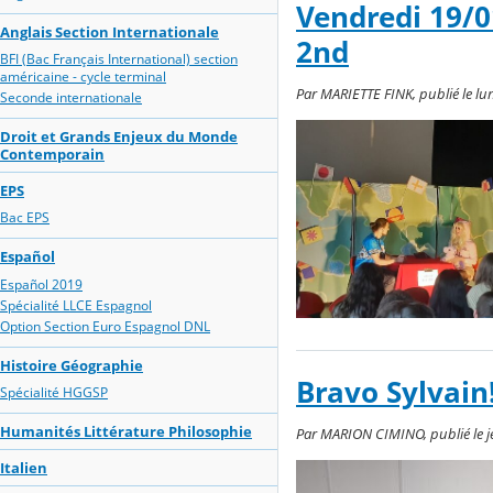
Vendredi 19/0
Anglais Section Internationale
2nd
BFI (Bac Français International) section
américaine - cycle terminal
Par MARIETTE FINK, publié le lun
Seconde internationale
Droit et Grands Enjeux du Monde
Contemporain
EPS
Bac EPS
Español
Español 2019
Spécialité LLCE Espagnol
Option Section Euro Espagnol DNL
Histoire Géographie
Bravo Sylvain!
Spécialité HGGSP
Humanités Littérature Philosophie
Par MARION CIMINO, publié le je
Italien