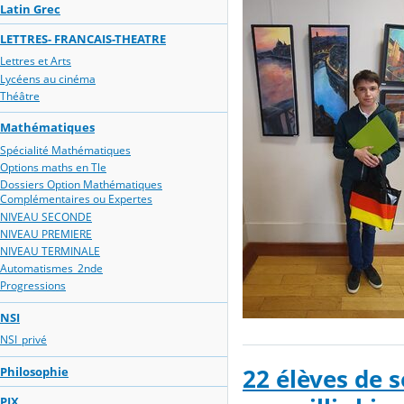
Latin Grec
LETTRES- FRANCAIS-THEATRE
Lettres et Arts
Lycéens au cinéma
Théâtre
Mathématiques
Spécialité Mathématiques
Options maths en Tle
Dossiers Option Mathématiques
Complémentaires ou Expertes
NIVEAU SECONDE
NIVEAU PREMIERE
NIVEAU TERMINALE
Automatismes_2nde
Progressions
NSI
NSI_privé
Philosophie
22 élèves de s
PIX