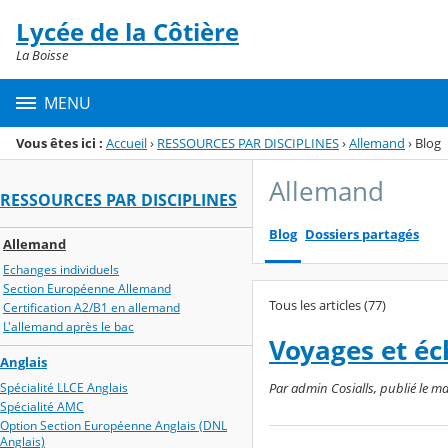
Panneau de gestion des cookies
Lycée de la Côtière
Menu de la rubrique
Contenu
La Boisse
MENU
Vous êtes ici :
Accueil
›
RESSOURCES PAR DISCIPLINES
›
Allemand
›
Blog
Allemand
RESSOURCES PAR DISCIPLINES
Blog
Dossiers partagés
Allemand
Echanges individuels
Section Européenne Allemand
Tous les articles (77)
Certification A2/B1 en allemand
L'allemand après le bac
Voyages et é
Anglais
Spécialité LLCE Anglais
Par admin Cosialls, publié le mar
Spécialité AMC
Option Section Européenne Anglais (DNL
Anglais)