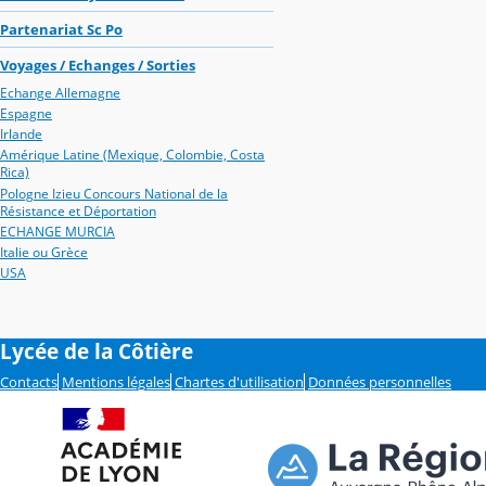
Partenariat Sc Po
Voyages / Echanges / Sorties
Echange Allemagne
Espagne
Irlande
Amérique Latine (Mexique, Colombie, Costa
Rica)
Pologne Izieu Concours National de la
Résistance et Déportation
ECHANGE MURCIA
Italie ou Grèce
USA
Lycée de la Côtière
Contacts
Mentions légales
Chartes d'utilisation
Données personnelles