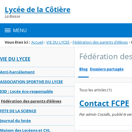
Panneau de gestion des cookies
Lycée de la Côtière
Menu de la rubrique
Contenu
La Boisse
MENU
Vous êtes ici :
Accueil
›
VIE DU LYCEE
›
Fédération des parents d'élèves
›
Fédération des
VIE DU LYCEE
Blog
Dossiers partagés
Anti-harcèlement
ASSOCIATION SPORTIVE DU LYCEE
Tous les articles (1)
E3D : Lycée éco-responsable
Contact FCPE
Fédération des parents d'élèves
FETE DE LA SCIENCE
Par admin Cosialls, publié le v
Journal du lycée
Maison des Lycéens et CVL