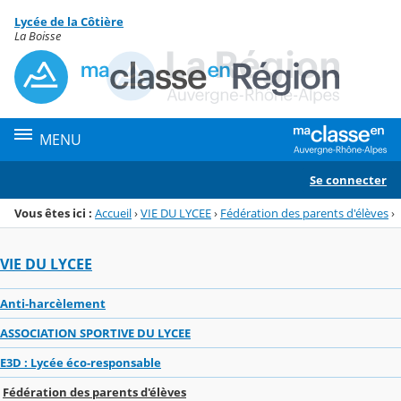
Panneau de gestion des cookies
Lycée de la Côtière
Menu de la rubrique
Contenu
La Boisse
MENU
Se connecter
Vous êtes ici :
Accueil
›
VIE DU LYCEE
›
Fédération des parents d'élèves
›
VIE DU LYCEE
Anti-harcèlement
ASSOCIATION SPORTIVE DU LYCEE
E3D : Lycée éco-responsable
Fédération des parents d'élèves