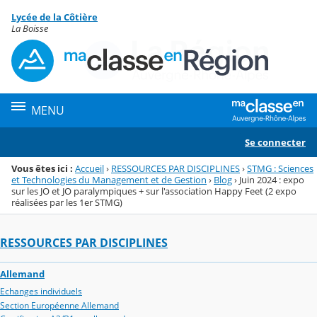
Panneau de gestion des cookies
Lycée de la Côtière
Menu de la rubrique
Contenu
La Boisse
MENU
Se connecter
Vous êtes ici :
Accueil
›
RESSOURCES PAR DISCIPLINES
›
STMG : Sciences
et Technologies du Management et de Gestion
›
Blog
›
Juin 2024 : expo
sur les JO et JO paralympiques + sur l'association Happy Feet (2 expo
réalisées par les 1er STMG)
RESSOURCES PAR DISCIPLINES
Allemand
Echanges individuels
Section Européenne Allemand