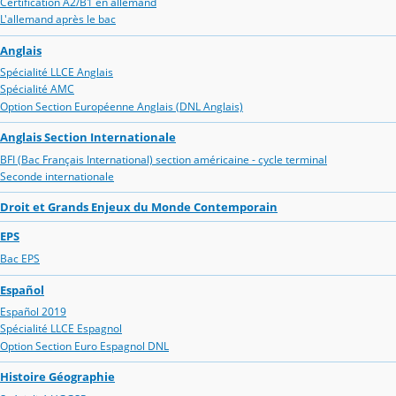
Certification A2/B1 en allemand
L'allemand après le bac
Anglais
Spécialité LLCE Anglais
Spécialité AMC
Option Section Européenne Anglais (DNL Anglais)
Anglais Section Internationale
BFI (Bac Français International) section américaine - cycle terminal
Seconde internationale
Droit et Grands Enjeux du Monde Contemporain
EPS
Bac EPS
Español
Español 2019
Spécialité LLCE Espagnol
Option Section Euro Espagnol DNL
Histoire Géographie