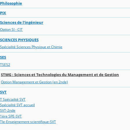
Philosophie
PIX
Sciences de l'ingénieur
Option SI - CIT
SCIENCES PHYSIQUES
Spécialité Sciences Physique et Chimie
SES
TSES2
STMG : Sciences et Technologies du Management et de Gestion
Option Management et Gestion (en 2nde)
SVT
T Spécialité SVT
Spécialité SVT accueil
SVT-2nde
1ère SPE-SVT
Tle-Enseignement scientifique-SVT