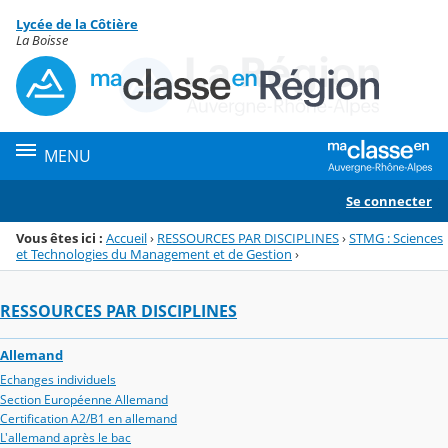
Panneau de gestion des cookies
Lycée de la Côtière
Menu de la rubrique
Contenu
La Boisse
MENU
Se connecter
Vous êtes ici :
Accueil
›
RESSOURCES PAR DISCIPLINES
›
STMG : Sciences
et Technologies du Management et de Gestion
›
RESSOURCES PAR DISCIPLINES
Allemand
Echanges individuels
Section Européenne Allemand
Certification A2/B1 en allemand
L'allemand après le bac