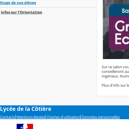
Stage de nos élèves
infos sur l'Orientation
Sur ce salon vou
conseilleront au
Ingénieur, Numé
Plus d'info sur le
Lycée de la Côtière
Contacts
Mentions légales
Chartes d'utilisation
Données personnelles