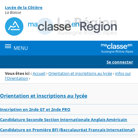
Panneau de gestion des cookies
Lycée de la Côtière
Menu de la rubrique
Contenu
La Boisse
MENU
Se connecter
Vous êtes ici :
Accueil
›
Orientation et inscriptions au lycée
›
infos sur
l'Orientation
›
Orientation et inscriptions au lycée
Inscription en 2nde GT et 2nde PRO
Candidature Seconde Section Internationale Anglais Américain
Candidature en Première BFI (Baccalauréat Français International)