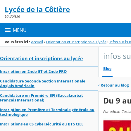
Panneau de gestion des cookies
Lycée de la Côtière
Menu de la rubrique
Contenu
La Boisse
MENU
Vous êtes ici :
Accueil
›
Orientation et inscriptions au lycée
›
infos sur l'O
infos su
Orientation et inscriptions au lycée
Blog
Inscription en 2nde GT et 2nde PRO
Candidature Seconde Section Internationale
‹
Retour au blog
Anglais Américain
Candidature en Première BFI (Baccalauréat
Du 9 au
Français International)
Inscription en Première et Terminale générale ou
Par admin Cosial
technologique
Inscriptions en CS Cybersécurité ou BTS CIEL