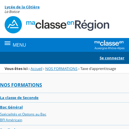
Panneau de gestion des cookies
Lycée de la Côtière
Menu de la rubrique
Contenu
La Boisse
MENU
Se connecter
Vous êtes ici :
Accueil
›
NOS FORMATIONS
›
Taxe d'apprentissage
NOS FORMATIONS
La classe de Seconde
Bac Général
Spécialités et Options au Bac
BFI Américain