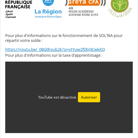
Pour plus d'informations sur le fonctionnement de SOLTéA pour
répartir votre solde :
https://youtu.be/_08G0hzub2k?si=vtYuw2fDbJ3CwkKQ
Pour plus d'informations sur la taxe d'apprentissage :
YouTube est désactivé.
Autoriser