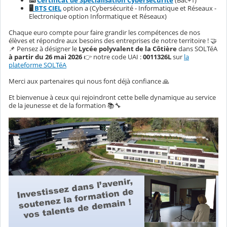
⌨️
Certificat de Spécialisation Cybersécurité
(Bac+1)
🖥️
BTS CIEL
option a (Cybersécurité - Informatique et Réseaux -
Electronique option Informatique et Réseaux)
Chaque euro compte pour faire grandir les compétences de nos
élèves et répondre aux besoins des entreprises de notre territoire ! 🤝
📌 Pensez à désigner le
Lycée polyvalent de la Côtière
dans SOLTéA
à partir du 26 mai 2026
👉
notre code UAI :
0011326L
sur
la
plateforme SOLTéA
Merci aux partenaires qui nous font déjà confiance 🙏
Et bienvenue à ceux qui rejoindront cette belle dynamique au service
de la jeunesse et de la formation 📚🔧