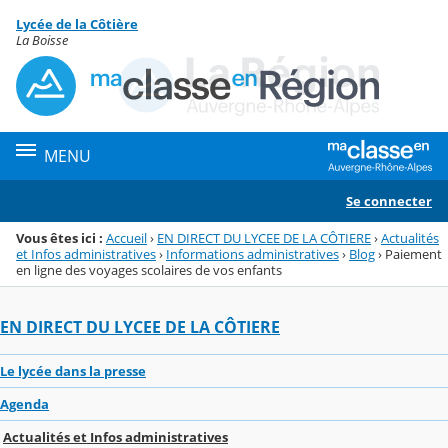
Panneau de gestion des cookies
Lycée de la Côtière
Menu de la rubrique
Contenu
La Boisse
MENU
Se connecter
Vous êtes ici :
Accueil
›
EN DIRECT DU LYCEE DE LA CÔTIERE
›
Actualités
et Infos administratives
›
Informations administratives
›
Blog
›
Paiement
en ligne des voyages scolaires de vos enfants
EN DIRECT DU LYCEE DE LA CÔTIERE
Le lycée dans la presse
Agenda
Actualités et Infos administratives