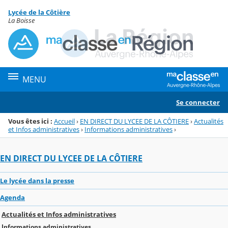
Panneau de gestion des cookies
Lycée de la Côtière
Menu de la rubrique
Contenu
La Boisse
MENU
Se connecter
Vous êtes ici :
Accueil
›
EN DIRECT DU LYCEE DE LA CÔTIERE
›
Actualités
et Infos administratives
›
Informations administratives
›
EN DIRECT DU LYCEE DE LA CÔTIERE
Le lycée dans la presse
Agenda
Actualités et Infos administratives
Informations administratives