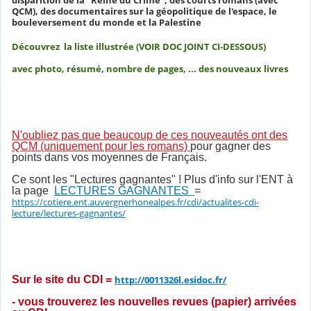
QCM), des documentaires sur la géopolitique de l'espace, le
bouleversement du monde et la Palestine
Découvrez la liste illustrée (VOIR DOC JOINT CI-DESSOUS)
avec photo, résumé, nombre de pages, ... des nouveaux livres
N'oubliez pas que beaucoup de ces nouveautés ont des
QCM (uniquement pour les romans)
pour gagner des
points dans vos moyennes de Français.
Ce sont les "Lectures gagnantes" ! Plus d'info sur l'ENT à
la page
LECTURES GAGNANTES
=
https://cotiere.ent.auvergnerhonealpes.fr/cdi/actualites-cdi-
lecture/lectures-gagnantes/
Sur le site du CDI =
http://0011326l.esidoc.fr/
- vous trouverez les nouvelles revues (papier) arrivées