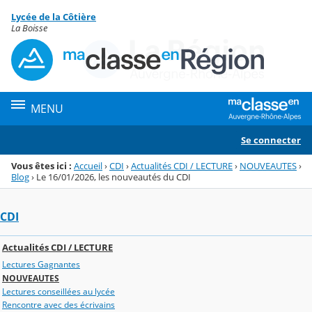
Panneau de gestion des cookies
Lycée de la Côtière
Menu de la rubrique
Contenu
La Boisse
MENU
Se connecter
Vous êtes ici :
Accueil
›
CDI
›
Actualités CDI / LECTURE
›
NOUVEAUTES
›
Blog
›
Le 16/01/2026, les nouveautés du CDI
CDI
Actualités CDI / LECTURE
Lectures Gagnantes
NOUVEAUTES
Lectures conseillées au lycée
Rencontre avec des écrivains