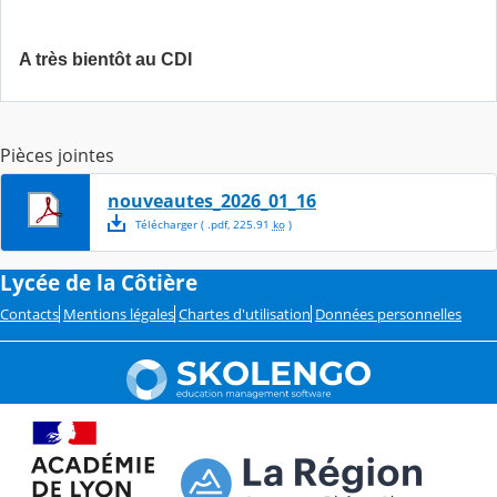
A très bientôt au CDI
Pièces jointes
nouveautes_2026_01_16
Télécharger
( .
pdf
,
225.91
ko
)
Lycée de la Côtière
Contacts
Mentions légales
Chartes d'utilisation
Données personnelles