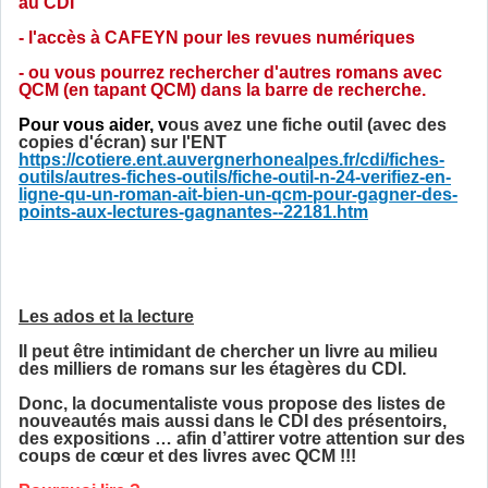
au CDI
- l'accès à CAFEYN pour les revues numériques
- ou vous pourrez rechercher d'autres romans avec
QCM (en tapant QCM) dans la barre de recherche.
Pour vous aider, v
ous avez une fiche outil (avec des
copies d'écran) sur l'ENT
https://cotiere.ent.auvergnerhonealpes.fr/cdi/fiches-
outils/autres-fiches-outils/fiche-outil-n-24-verifiez-en-
ligne-qu-un-roman-ait-bien-un-qcm-pour-gagner-des-
points-aux-lectures-gagnantes--22181.htm
Les ados et la lecture
Il peut être intimidant de chercher un livre au milieu
des milliers de romans sur les étagères du CDI.
Donc, la documentaliste vous propose des listes de
nouveautés mais aussi dans le CDI des présentoirs,
des expositions … afin d’attirer votre attention sur des
coups de cœur et des livres avec QCM !!!