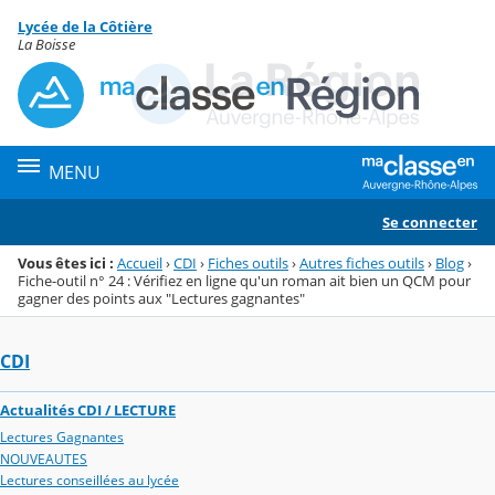
Panneau de gestion des cookies
Lycée de la Côtière
Menu de la rubrique
Contenu
La Boisse
MENU
Se connecter
Vous êtes ici :
Accueil
›
CDI
›
Fiches outils
›
Autres fiches outils
›
Blog
›
Fiche-outil n° 24 : Vérifiez en ligne qu'un roman ait bien un QCM pour
gagner des points aux "Lectures gagnantes"
CDI
Actualités CDI / LECTURE
Lectures Gagnantes
NOUVEAUTES
Lectures conseillées au lycée