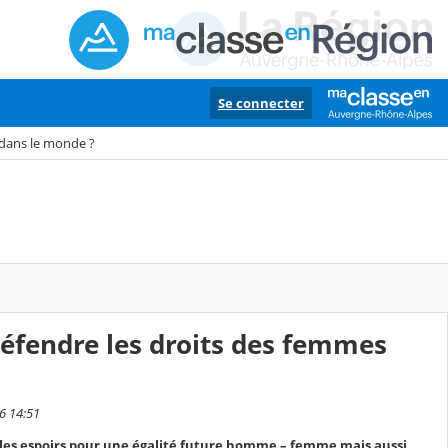
Se connecter
 dans le monde ?
défendre les droits des femmes
6 14:51
 les espoirs pour une égalité future homme – femme mais aussi