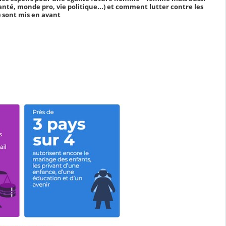
anté, monde pro, vie politique...) et comment lutter contre les
 sont mis en avant