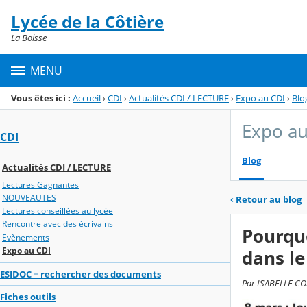
Panneau de gestion des cookies
Lycée de la Côtière
Menu de la rubrique
Contenu
La Boisse
MENU
Vous êtes ici :
Accueil
›
CDI
›
Actualités CDI / LECTURE
›
Expo au CDI
›
Blo
Expo au
CDI
Blog
Actualités CDI / LECTURE
Lectures Gagnantes
NOUVEAUTES
‹
Retour au blog
Lectures conseillées au lycée
Rencontre avec des écrivains
Pourquo
Evènements
Expo au CDI
dans l
ESIDOC = rechercher des documents
Par ISABELLE COS
Fiches outils