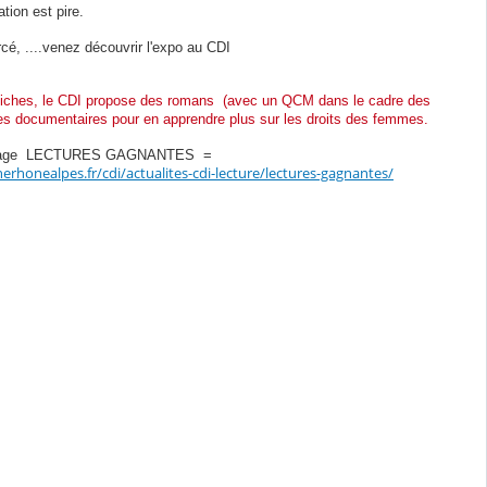
ation est pire.
orcé, ....venez découvrir l'expo au CDI
affiches, le CDI propose des romans (avec un QCM dans le cadre des
es documentaires pour en apprendre plus sur les droits des femmes.
 la page LECTURES GAGNANTES =
nerhonealpes.fr/cdi/actualites-cdi-lecture/lectures-gagnantes/