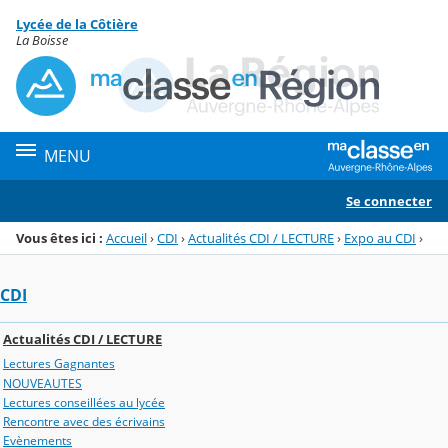
Panneau de gestion des cookies
Lycée de la Côtière
Menu de la rubrique
Contenu
La Boisse
MENU
Se connecter
Vous êtes ici :
Accueil
›
CDI
›
Actualités CDI / LECTURE
›
Expo au CDI
›
CDI
Actualités CDI / LECTURE
Lectures Gagnantes
NOUVEAUTES
Lectures conseillées au lycée
Rencontre avec des écrivains
Evènements