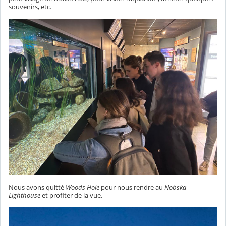
souvenirs, etc.
Nous avons quitté
Woods Hole
pour nous rendre au
Nobska
Lighthouse
et profiter de la vue.