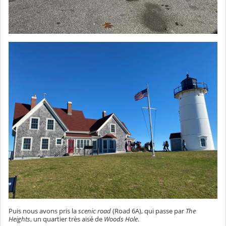
Puis nous avons pris la
scenic road
(Road 6A), qui passe par
The
Heights
, un quartier très aisé de
Woods Hole
.