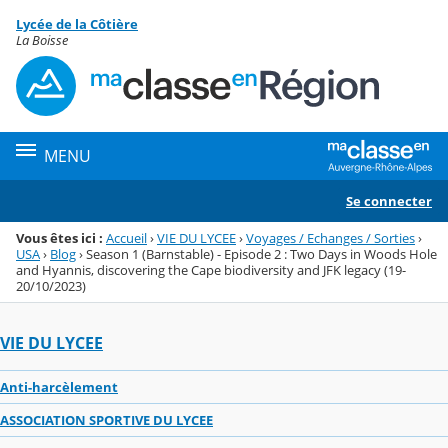
Panneau de gestion des cookies
Lycée de la Côtière
Menu de la rubrique
Contenu
La Boisse
MENU
Se connecter
Vous êtes ici :
Accueil
›
VIE DU LYCEE
›
Voyages / Echanges / Sorties
›
USA
›
Blog
›
Season 1 (Barnstable) - Episode 2 : Two Days in Woods Hole
and Hyannis, discovering the Cape biodiversity and JFK legacy (19-
20/10/2023)
VIE DU LYCEE
Anti-harcèlement
ASSOCIATION SPORTIVE DU LYCEE