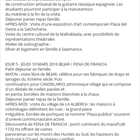
de construction artisanal de la guitarre classique espagnole. Les
étudiants pourront participer à la manutention
du matériel à la fin de la visite.
Déjeuner panier repas famille.
APRES-MIDI : Visite d'une exposition d'art contemporain Plaza del
Oeste a la Salchicheria.
Visite du centre culturel de la Malhablada, avec possibilités de
représentations théatrales
Atelier de scénographie :
Dîner et logement en famille à Salamanca.
JOUR 5 - JEUDI 10 MARS 2016 BEJAR / PENA DE FRANCIA
Petit déjeuner en famille.
MATIN : visite libre de BEJAR, célèbre pour ses fabriques de draps et
lainages du XIXème siècle. Puis
continuation pour CANDELARIO, pittoresque village qui se compose
d'un dédale de ruelles pavées et
en pente, bordées de maisons blanchies à la chaux.
Déjeuner panier repas de la famille.
APRES-MIDI : visite du village de LA ALBERCA : les maisons à
colombages délimitent les rues - la grand-place
irrégulière, bordée de portiques se nomme "Plaza publica" souvenir
d'unevie communautaire active.
Découverte de PENA DE FRANCIA : point culminant du massif (alt.
1732 m) offrant de vastes
panoramas sur les monts des Hurdes au Sud, les hauteurs du
Portugal à l'Ouest, le plateau castillan