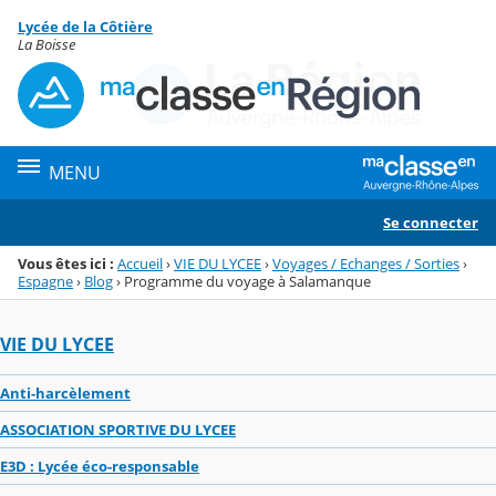
Panneau de gestion des cookies
Lycée de la Côtière
Menu de la rubrique
Contenu
La Boisse
MENU
Se connecter
Vous êtes ici :
Accueil
›
VIE DU LYCEE
›
Voyages / Echanges / Sorties
›
Espagne
›
Blog
›
Programme du voyage à Salamanque
VIE DU LYCEE
Anti-harcèlement
ASSOCIATION SPORTIVE DU LYCEE
E3D : Lycée éco-responsable