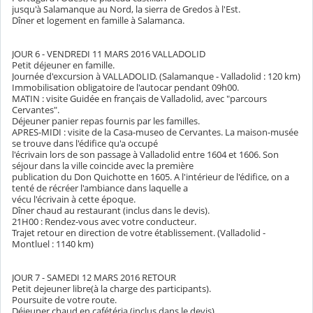
jusqu'à Salamanque au Nord, la sierra de Gredos à l'Est.
Dîner et logement en famille à Salamanca.
JOUR 6 - VENDREDI 11 MARS 2016 VALLADOLID
Petit déjeuner en famille.
Journée d'excursion à VALLADOLID. (Salamanque - Valladolid : 120 km)
Immobilisation obligatoire de l'autocar pendant 09h00.
MATIN : visite Guidée en français de Valladolid, avec "parcours
Cervantes".
Déjeuner panier repas fournis par les familles.
APRES-MIDI : visite de la Casa-museo de Cervantes. La maison-musée
se trouve dans l'édifice qu'a occupé
l'écrivain lors de son passage à Valladolid entre 1604 et 1606. Son
séjour dans la ville coincide avec la première
publication du Don Quichotte en 1605. A l'intérieur de l'édifice, on a
tenté de récréer l'ambiance dans laquelle a
vécu l'écrivain à cette époque.
Dîner chaud au restaurant (inclus dans le devis).
21H00 : Rendez-vous avec votre conducteur.
Trajet retour en direction de votre établissement. (Valladolid -
Montluel : 1140 km)
JOUR 7 - SAMEDI 12 MARS 2016 RETOUR
Petit dejeuner libre(à la charge des participants).
Poursuite de votre route.
Déjeuner chaud en cafétéria (inclus dans le devis)